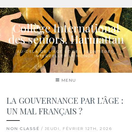
Aller
au
Collège International
contenu
des seniors. Harmattan
AU-DELÀ DE L'ÂGE ET DES FRONTIÈRES,
INTERPELLER LE MONDE !
MENU
LA GOUVERNANCE PAR L’ÂGE :
UN MAL FRANÇAIS ?
NON CLASSÉ
/ JEUDI, FÉVRIER 12TH, 2026