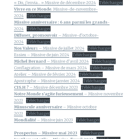
« Dis, j’envia… » Missive de décembre-2024
Télécharger
Vivre en ce Monde
. Missive-de-novembre-
2024
Télécharger
Missive anniversaire : 6 ans parmi les grands
-
2024
Télécharger
Diffuser, promouvoir
– Missive-d’octobre-
2024
Télécharger
Nos Valeur
s – Missive de juillet 2024
Télécharger
Essieu – Missive de juin 2024
Télécharger
Michel Bernard
– Missive d’avril 2024
Télécharger
Conflagration – Missive de mars 2024
Télécharger
Atelier – Missive de février 2024
Télécharger
Apostrophe – Missive janvier 2024
Télécharger
CIS.H ?
– Missive décembre 2023
Télécharger
Notre Monde s’agite furieusement
– Missive novembre
2023
Télécharger
Minuscule anniversaire
– Missive octobre
2023
Télécharger
Mondialité
– Missive juin 2023
Télécharger
Prospectus – Missive mai 2023
Télécharger