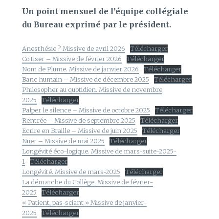
Un point mensuel de l’équipe collégiale
du Bureau exprimé par le président.
Anesthésie ? Missive de avril 2026
Télécharger
Co tiser – Missive de février 2026
Télécharger
Nom de Plume. Missive de janvier 2026
Télécharger
Banc humain – Missive de décembre 2025
Télécharger
Philosopher au quotidien. Missive de novembre
2025
Télécharger
Palper le silence – Missive de octobre 2025
Télécharger
Rentrée – Missive de septembre 2025
Télécharger
Ecrire en Braille – Missive de juin 2025
Télécharger
Nuer – Missive de mai 2025
Télécharger
Longévité éco-logique. Missive de mars-suite-2025-
1
Télécharger
Longévité. Missive de mars-2025
Télécharger
La démarche du Collège. Missive de février-
2025
Télécharger
« Patient, pas-sciant » Missive de janvier-
2025
Télécharger