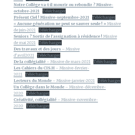
Notre Collège va-t-il mourir ou rebondir ? Missive-
octobre-2021
Télécharger
Présent Ciel ! Missive-septembre-2021
Télécharger
«
Aucune génération ne peut se sauver seule ! »
Missive
de juin-2021
Télécharger
Seniors ? Sortir de l’assignation à résidence !
Missive
de mai 2021
Télécharger
Des travaux et des jours
– Missive
d’avril2021
Télécharger
De la collégialité
– Missive de mars-2021
Télécharger
Les Cahiers du CIS.H
– Missive-fevrier-
2021
Télécharger
Lecteurs du Monde
– Missive-janvier-2021
Télécharger
Un Collège dans le Monde
– Missive-décembre-
2020
Télécharger
Créativité, collégialité
– Missive-novembre-
2020
Télécharger