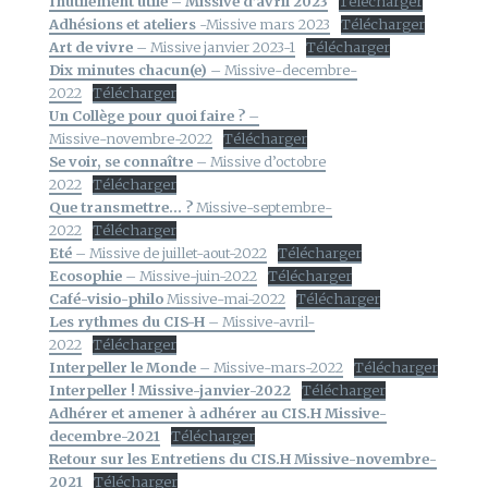
Inutilement utile – Missive d’avril 2023
Télécharger
Adhésions et ateliers
-Missive mars 2023
Télécharger
Art de vivre
– Missive janvier 2023-1
Télécharger
Dix minutes chacun(e)
– Missive-decembre-
2022
Télécharger
Un Collège pour quoi faire ?
–
Missive-novembre-2022
Télécharger
Se voir, se connaître
– Missive d’octobre
2022
Télécharger
Que transmettre… ?
Missive-septembre-
2022
Télécharger
Eté
– Missive de juillet-aout-2022
Télécharger
Ecosophie
– Missive-juin-2022
Télécharger
Café-visio-philo
Missive-mai-2022
Télécharger
Les rythmes du CIS-H
– Missive-avril-
2022
Télécharger
Interpeller le Monde
– Missive-mars-2022
Télécharger
Interpeller ! Missive-janvier-2022
Télécharger
Adhérer et amener à adhérer au CIS.H Missive-
decembre-2021
Télécharger
Retour sur les Entretiens du CIS.H Missive-novembre-
2021
Télécharger