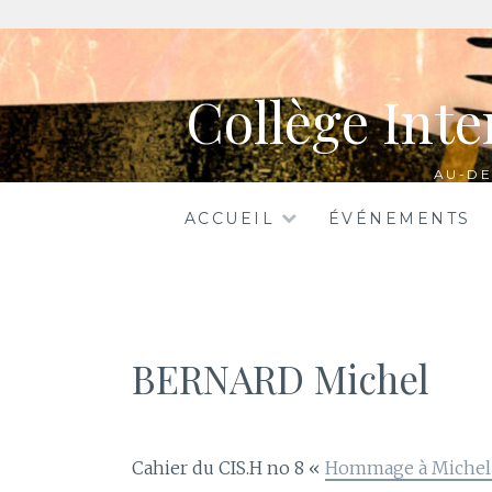
Aller
au
Collège Inte
contenu
AU-DE
ACCUEIL
ÉVÉNEMENTS
BERNARD Michel
Cahier du CIS.H no 8 «
Hommage à Michel