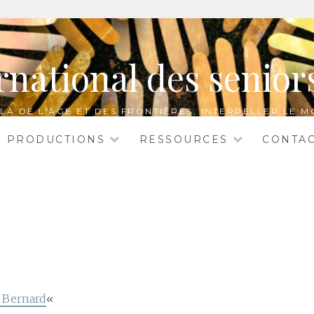
rnational des senio
LÀ DE L'ÂGE ET DES FRONTIÈRES, INTERPELLER LE M
PRODUCTIONS
RESSOURCES
CONTA
 Bernard
«