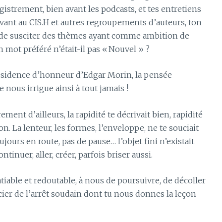
gistrement, bien avant les podcasts, et tes entretiens
rivant au CIS.H et autres regroupements d’auteurs, ton
t, de susciter des thèmes ayant comme ambition de
 mot préféré n’était-il pas « Nouvel » ?
 présidence d’honneur d’Edgar Morin, la pensée
e nous irrigue ainsi à tout jamais !
ment d’ailleurs, la rapidité te décrivait bien, rapidité
ion. La lenteur, les formes, l’enveloppe, ne te souciait
jours en route, pas de pause… l’objet fini n’existait
tinuer, aller, créer, parfois briser aussi.
atiable et redoutable, à nous de poursuivre, de décoller
oucier de l’arrêt soudain dont tu nous donnes la leçon