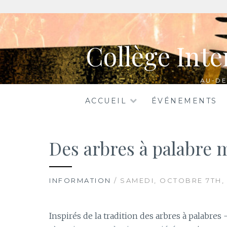
Aller
au
Collège Inte
contenu
AU-DE
ACCUEIL
ÉVÉNEMENTS
Des arbres à palabre 
INFORMATION
/ SAMEDI, OCTOBRE 7TH,
Inspirés de la tradition des arbres à palabres