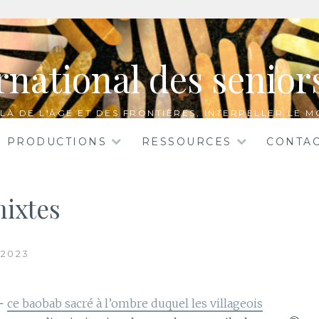
rnational des senio
LÀ DE L'ÂGE ET DES FRONTIÈRES, INTERPELLER LE M
PRODUCTIONS
RESSOURCES
CONTA
mixtes
 2023
 –
ce baobab sacré à l’ombre duquel les villageois